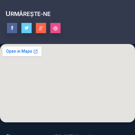
U
RMĂREȘTE-NE